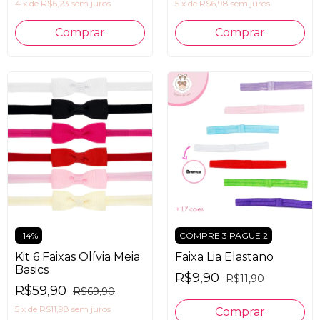
4
x
de
R$6,23
sem juros
5
x
de
R$6,98
sem juros
-
14
%
COMPRE 3 PAGUE 2
Kit 6 Faixas Olívia Meia
Faixa Lia Elastano
Basics
R$9,90
R$11,90
R$59,90
R$69,90
5
x
de
R$11,98
sem juros
Comprar