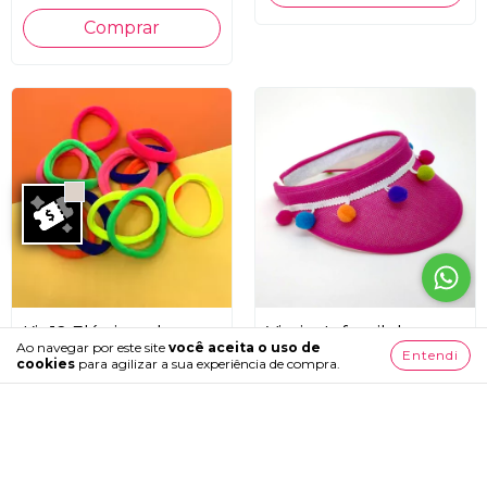
Kit 12 Elásticos de
Viseira Infantil de
Ao navegar por este site
você aceita o uso de
Cabelo Multi Colors
Palha Pink
Entendi
cookies
para agilizar a sua experiência de compra.
R$8,90
R$34,90
5
x
de
R$6,98
sem juros