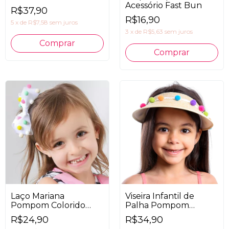
Acessório Fast Bun
R$37,90
R$16,90
5
x
de
R$7,58
sem juros
3
x
de
R$5,63
sem juros
Comprar
Laço Mariana
Viseira Infantil de
Pompom Colorido
Palha Pompom
Candy
Colorido
R$24,90
R$34,90