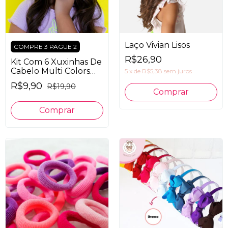
Laço Vivian Lisos
COMPRE 3 PAGUE 2
R$26,90
Kit Com 6 Xuxinhas De
Cabelo Multi Colors
5
x
de
R$5,38
sem juros
Um Pompom
R$9,90
R$19,90
Comprar