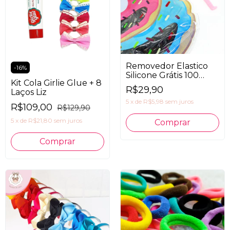
Removedor Elastico
-
16
%
Silicone Grátis 100
Kit Cola Girlie Glue + 8
Elásticos
R$29,90
Laços Liz
5
x
de
R$5,98
sem juros
R$109,00
R$129,90
5
x
de
R$21,80
sem juros