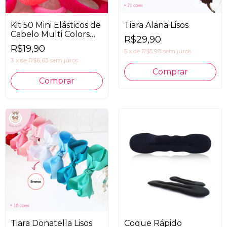
Kit 50 Mini Elásticos de
Tiara Alana Lisos
Cabelo Multi Colors
R$29,90
Rosa
R$19,90
5
x
de
R$5,98
sem juros
3
x
de
R$6,63
sem juros
Comprar
Tiara Donatella Lisos
Coque Rápido