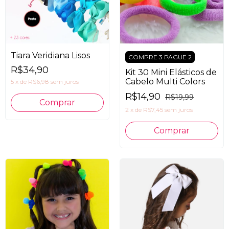
Tiara Veridiana Lisos
COMPRE 3 PAGUE 2
R$34,90
Kit 30 Mini Elásticos de
Cabelo Multi Colors
5
x
de
R$6,98
sem juros
R$14,90
R$19,99
Comprar
2
x
de
R$7,45
sem juros