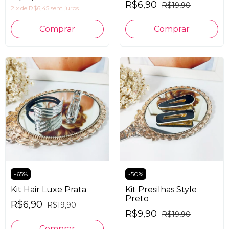
R$6,90
R$19,90
2
x
de
R$6,45
sem juros
-
65
%
-
50
%
Kit Hair Luxe Prata
Kit Presilhas Style
Preto
R$6,90
R$19,90
R$9,90
R$19,90