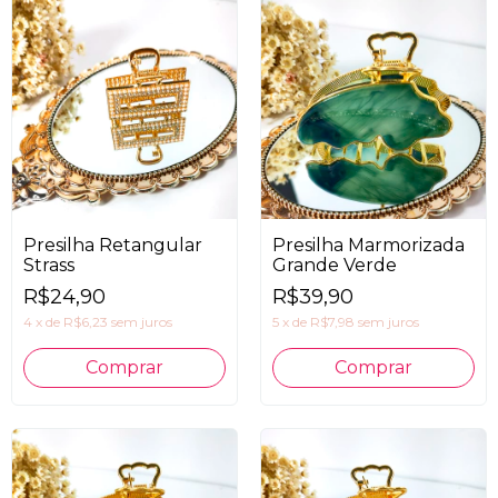
Presilha Retangular
Presilha Marmorizada
Strass
Grande Verde
R$24,90
R$39,90
4
x
de
R$6,23
sem juros
5
x
de
R$7,98
sem juros