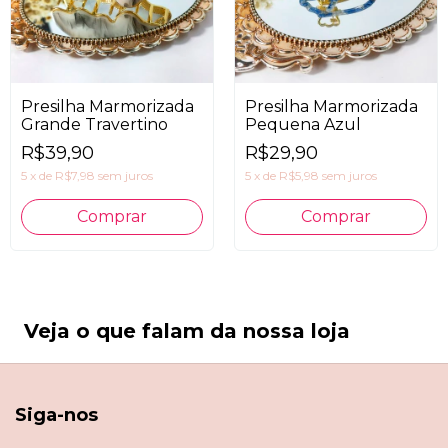
Presilha Marmorizada
Presilha Marmorizada
Grande Travertino
Pequena Azul
R$39,90
R$29,90
5
x
de
R$7,98
sem juros
5
x
de
R$5,98
sem juros
Veja o que falam da nossa loja
Siga-nos