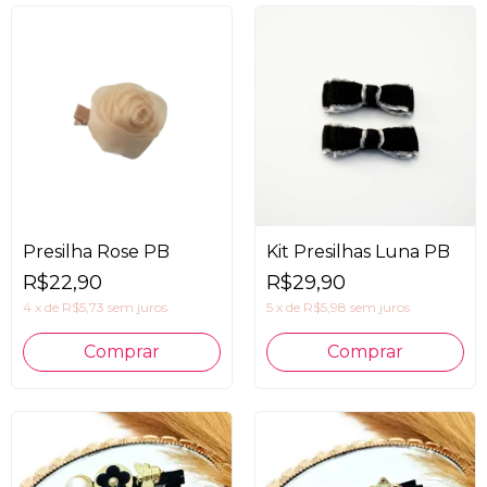
Presilha Rose PB
Kit Presilhas Luna PB
R$22,90
R$29,90
4
x
de
R$5,73
sem juros
5
x
de
R$5,98
sem juros