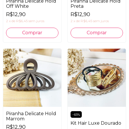
Piranha Delicate Hold
Piranha Delicate Hold
Off White
Preta
R$12,90
R$12,90
2
x
de
R$6,45
sem juros
2
x
de
R$6,45
sem juros
Piranha Delicate Hold
-
65
%
Marrom
Kit Hair Luxe Dourado
R$12,90