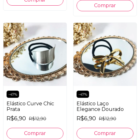
-
47
%
-
47
%
Elástico Curve Chic
Elástico Laço
Prata
Elegance Dourado
R$6,90
R$6,90
R$12,90
R$12,90