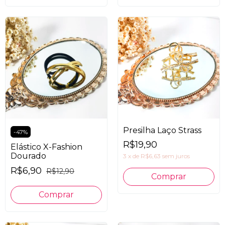
Presilha Laço Strass
-
47
%
R$19,90
Elástico X-Fashion
Dourado
3
x
de
R$6,63
sem juros
R$6,90
R$12,90