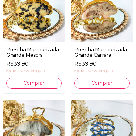
Presilha Marmorizada
Presilha Marmorizada
Grande Mescra
Grande Carrara
R$39,90
R$39,90
5
x
de
R$7,98
sem juros
5
x
de
R$7,98
sem juros