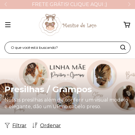
FRETE GRÁTIS! CLIQUE AQUI ;)
Início
/
Linha Mãe
/
Presilhas / Grampos
Presilhas / Grampos
Nossas presilhas além de conferir um visual modelo
e elegante, dão um UP no cabelo preso.
Filtrar
Ordenar