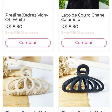
Presilha Xadrez Vichy
Laço de Couro Chanel
Off White
Caramelo
R$19,90
R$19,90
3
x
de
R$6,63
sem juros
3
x
de
R$6,63
sem juros