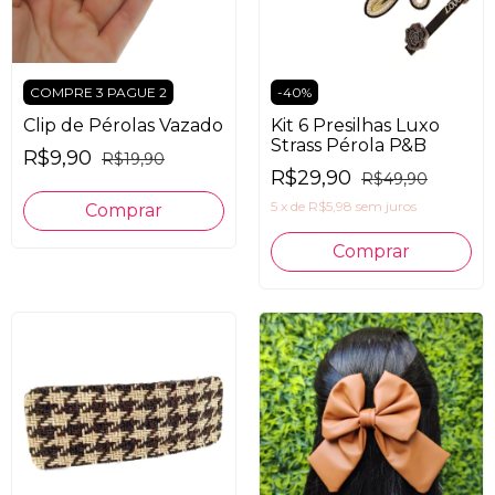
COMPRE 3 PAGUE 2
-
40
%
Clip de Pérolas Vazado
Kit 6 Presilhas Luxo
Strass Pérola P&B
R$9,90
R$19,90
R$29,90
R$49,90
5
x
de
R$5,98
sem juros