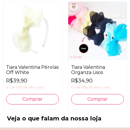
Tiara Valentina Pérolas
Tiara Valentina
Off White
Organza Lisos
R$39,90
R$34,90
5
x
de
R$7,98
sem juros
5
x
de
R$6,98
sem juros
Comprar
Veja o que falam da nossa loja