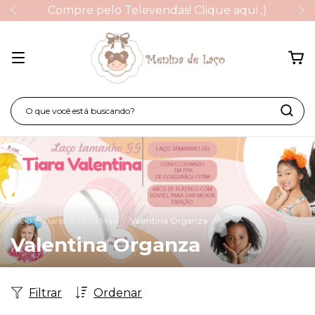
Compre pelo Televendas! Clique aqui ;)
Início
/
Tiaras
/
(GG) Maxi
/
Valentina Organza
Valentina Organza
Filtrar
Ordenar