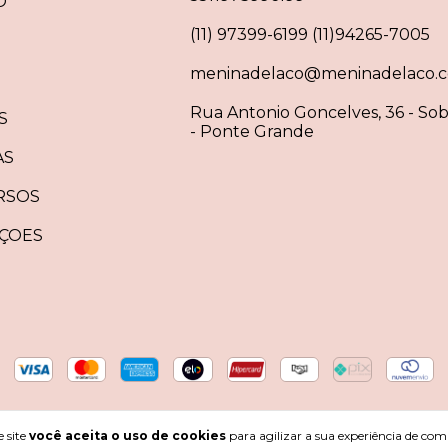
O
(11) 97399-6199 (11)94265-7005
meninadelaco@meninadelaco.c
Rua Antonio Goncelves, 36 - Sob
S
- Ponte Grande
AS
RSOS
ÇOES
026. Todos os direitos reservados.
 site
você aceita o uso de cookies
para agilizar a sua experiência de com