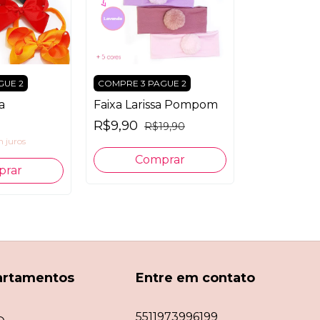
GUE 2
COMPRE 3 PAGUE 2
a
Faixa Larissa Pompom
R$9,90
R$19,90
 juros
Comprar
prar
artamentos
Entre em contato
5511973996199