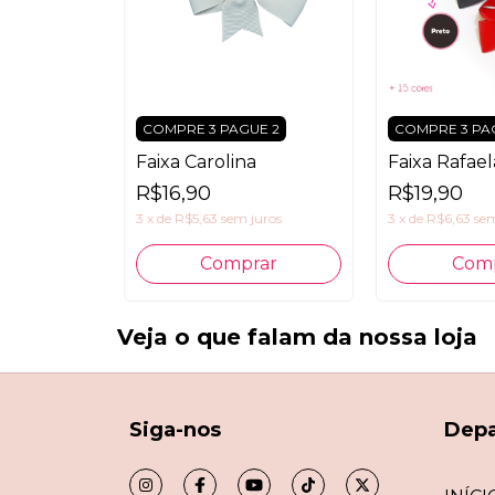
COMPRE 3 PAGUE 2
COMPRE 3 PA
Faixa Carolina
Faixa Rafael
R$16,90
R$19,90
3
x
de
R$5,63
sem juros
3
x
de
R$6,63
sem
Comprar
Com
Veja o que falam da nossa loja
Siga-nos
Dep