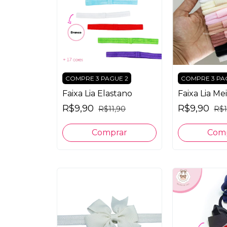
COMPRE 3 PAGUE 2
COMPRE 3 PA
Faixa Lia Elastano
Faixa Lia Me
R$9,90
R$9,90
R$11,90
R$1
Comprar
Com