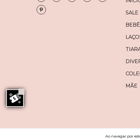
INÍCI
SALE
BEBÊ
LAÇO
TIAR
DIVE
COLE
MÃE
Copyright Menina de Laço - 18360349000108 - 2
Ao navegar por este