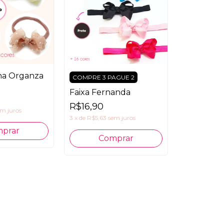
na Organza
COMPRE 3 PAGUE 2
Faixa Fernanda
R$16,90
em juros
3
x
de
R$5,63
sem juros
prar
Comprar