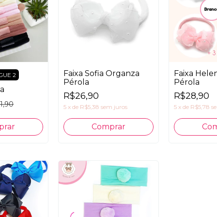
Faixa Sofia Organza
Faixa Hele
GUE 2
Pérola
Pérola
ia
R$26,90
R$28,90
1,90
5
x
de
R$5,38
sem juros
5
x
de
R$5,78
s
prar
Comprar
Com