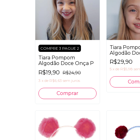
Tiara Pom
COMPRE 3 PAGUE 2
Algodão Do
Tiara Pompom
Claro G
R$29,90
Algodão Doce Onça P
5
x
de
R$5,98
sem
R$19,90
R$24,90
3
x
de
R$6,63
sem juros