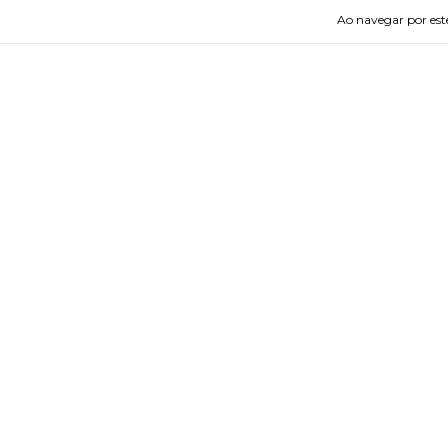
Siga-nos
Dep
Ao navegar por este
INÍCI
SALE
BEBÊ
LAÇO
TIAR
DIVE
COLE
MÃE