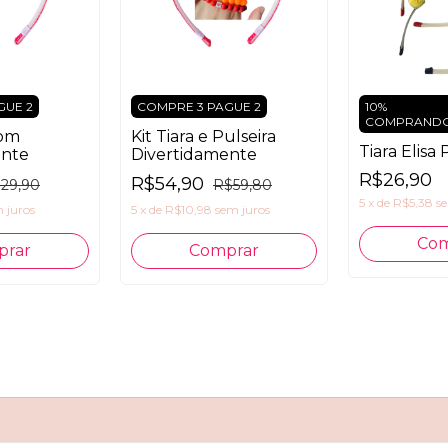
GUE 2
COMPRE 3 PAGUE 2
10%
COMPRANDO 
pom
Kit Tiara e Pulseira
Tiara Elis
ente
Divertidamente
R$26,90
R$54,90
29,90
R$59,80
5
x
de
R$5,38
s
 juros
5
x
de
R$10,98
sem juros
Com