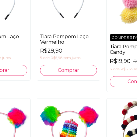
om Laço
Tiara Pompom Laço
COMPRE 3 P
Vermelho
Tiara Pom
R$29,90
Candy
 juros
5
x
de
R$5,98
sem juros
R$19,90
R
3
x
de
R$6,63
s