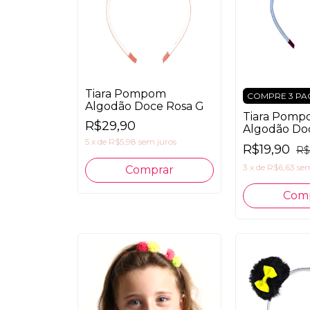
Tiara Pompom
COMPRE 3 PA
Algodão Doce Rosa G
Tiara Pom
R$29,90
Algodão Do
5
x
de
R$5,98
sem juros
R$19,90
R$
3
x
de
R$6,63
sem