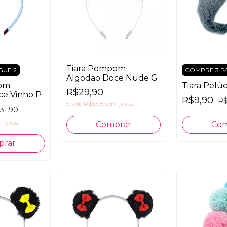
Tiara Pompom
GUE 2
COMPRE 3 P
Algodão Doce Nude G
pom
Tiara Pelúc
R$29,90
ce Vinho P
R$9,90
R$
5
x
de
R$5,98
sem juros
31,90
 juros