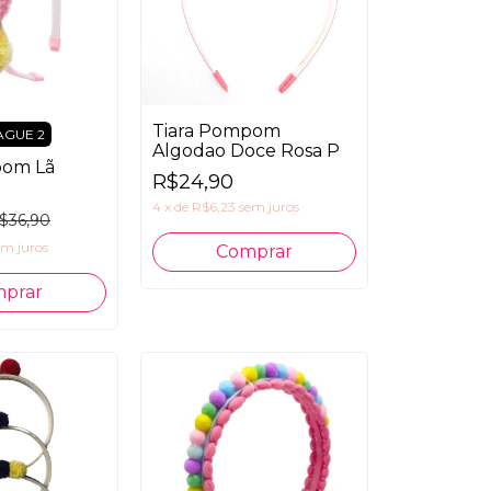
Tiara Pompom
AGUE 2
Algodao Doce Rosa P
pom Lã
R$24,90
4
x
de
R$6,23
sem juros
$36,90
em juros