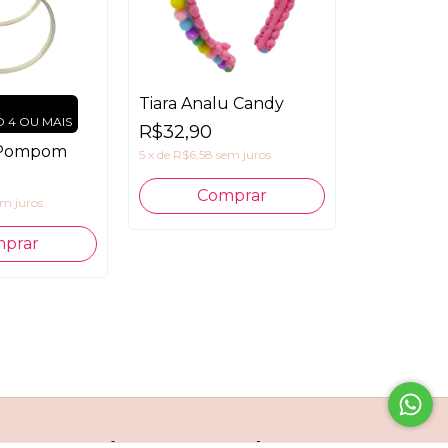
Tiara Analu Candy
4 OU MAIS
R$32,90
a Pompom
5
x
de
R$6,58
sem juros
em juros
prar