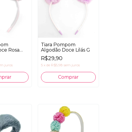
pom
Tiara Pompom
oce Rosa
Algodão Doce Lilás G
R$29,90
em juros
5
x
de
R$5,98
sem juros