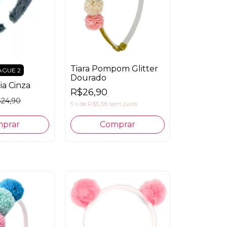
Tiara Pompom Glitter
AGUE 2
Dourado
ia Cinza
R$26,90
24,90
5
x
de
R$5,38
sem juros