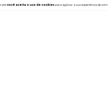
artamentos
Entre em contato
 site
você aceita o uso de cookies
para agilizar a sua experiência de com
5511973996199
O
(11) 97399-6199 (11)94265-7005
meninadelaco@meninadelaco.c
Rua Antonio Goncelves, 36 - Sob
S
- Ponte Grande
AS
RSOS
ÇOES