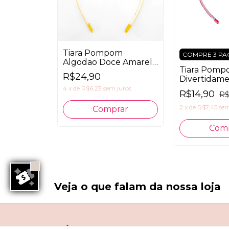
Tiara Pompom
COMPRE 3 PA
Algodao Doce Amarelo
Tiara Pom
P
R$24,90
Divertidam
4
x
de
R$6,23
sem juros
R$14,90
R$
2
x
de
R$7,45
sem
Veja o que falam da nossa loja