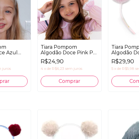
pom
Tiara Pompom
Tiara Pom
ce Azul
Algodão Doce Pink P
Algodão D
Prespontada
Claro G
R$24,90
R$29,90
 juros
4
x
de
R$6,23
sem juros
5
x
de
R$5,98
s