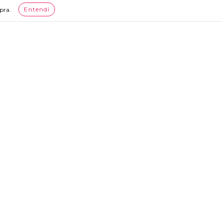
Assine nossa newsletter
Entendi
pra.
om.br
reloja