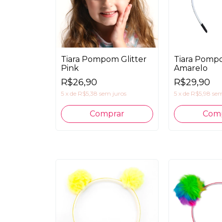
Tiara Pompom Glitter
Tiara Pomp
Pink
Amarelo
R$26,90
R$29,90
5
x
de
R$5,38
sem juros
5
x
de
R$5,98
sem