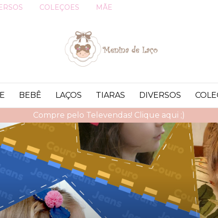
ERSOS
COLEÇOES
MÃE
E
BEBÊ
LAÇOS
TIARAS
DIVERSOS
COLE
Compre pelo Televendas! Clique aqui ;)