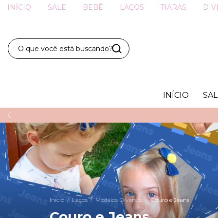
INÍCIO
SALE
BEBÊ
LAÇOS
TIARAS
DIV
INÍCIO
SAL
Início
/
Laços
/
Modelos Diversos
/
Couro e Jeans
Couro e Jeans