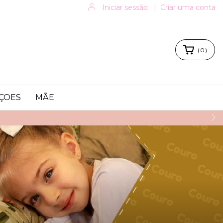
Iniciar sessão
|
Criar uma conta
(
0
)
ÇOES
MÃE