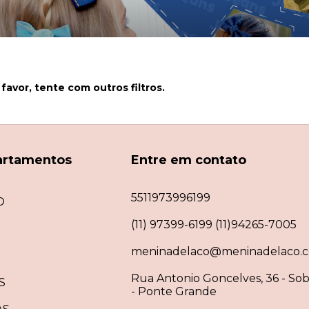
favor, tente com outros filtros.
artamentos
Entre em contato
5511973996199
O
(11) 97399-6199 (11)94265-7005
meninadelaco@meninadelaco.c
Rua Antonio Goncelves, 36 - Sob
S
- Ponte Grande