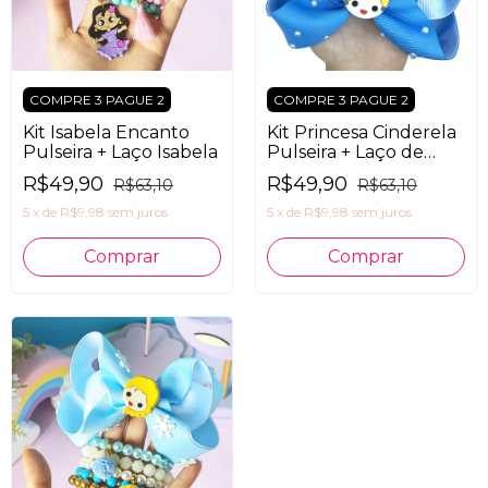
COMPRE 3 PAGUE 2
COMPRE 3 PAGUE 2
Kit Isabela Encanto
Kit Princesa Cinderela
Pulseira + Laço Isabela
Pulseira + Laço de
Cabelo Luxo
R$49,90
R$49,90
R$63,10
R$63,10
5
x
de
R$9,98
sem juros
5
x
de
R$9,98
sem juros
Comprar