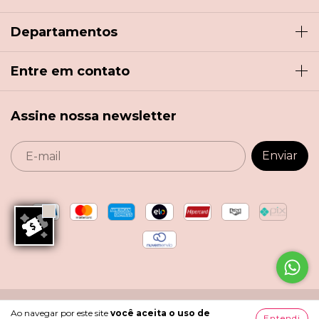
Departamentos
Entre em contato
Assine nossa newsletter
Copyright Menina de Laço - 18360349000108 - 2026. Todos
Ao navegar por este site
você aceita o uso de
Entendi