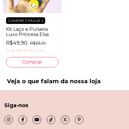
COMPRE 3 PAGUE 2
Kit Laço e Pulseira
Luxo Princesa Elsa
R$49,90
R$63,10
5
x
de
R$9,98
sem juros
Veja o que falam da nossa loja
Siga-nos