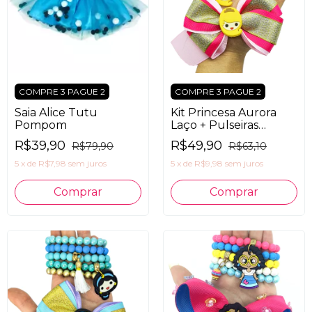
COMPRE 3 PAGUE 2
COMPRE 3 PAGUE 2
Saia Alice Tutu
Kit Princesa Aurora
Pompom
Laço + Pulseiras
Infantil
R$39,90
R$49,90
R$79,90
R$63,10
5
x
de
R$7,98
sem juros
5
x
de
R$9,98
sem juros
Comprar