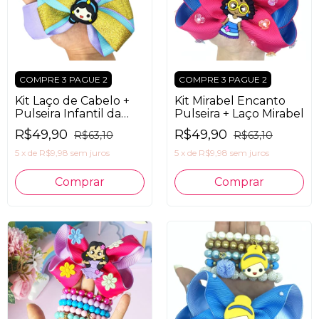
COMPRE 3 PAGUE 2
COMPRE 3 PAGUE 2
Kit Laço de Cabelo +
Kit Mirabel Encanto
Pulseira Infantil da
Pulseira + Laço Mirabel
Princesa Jasmine
R$49,90
R$49,90
R$63,10
R$63,10
5
x
de
R$9,98
sem juros
5
x
de
R$9,98
sem juros
Comprar