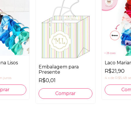
ana Lisos
Laco Marian
Embalagem para
R$21,90
Presente
m juros
4
x
de
R$5,48
s
R$0,01
prar
Com