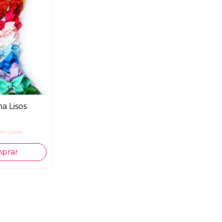
a Lisos
em juros
prar