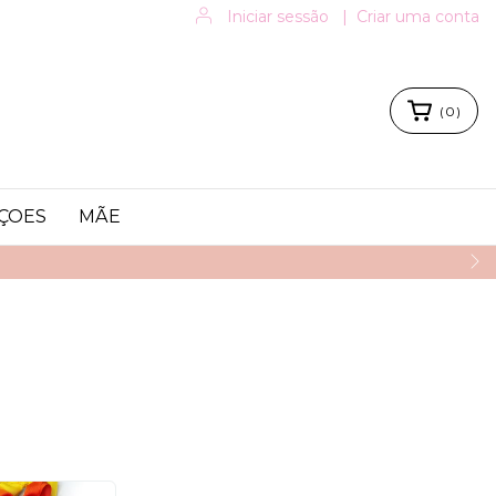
Iniciar sessão
|
Criar uma conta
(
0
)
ÇOES
MÃE