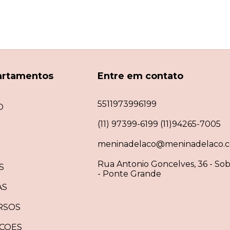
artamentos
Entre em contato
5511973996199
O
(11) 97399-6199 (11)94265-7005
meninadelaco@meninadelaco.c
Rua Antonio Goncelves, 36 - Sob
S
- Ponte Grande
AS
RSOS
ÇOES