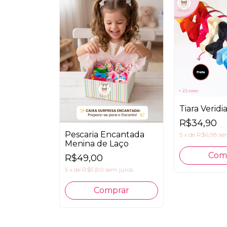
Tiara Veridi
R$34,90
Pescaria Encantada
5
x
de
R$6,98
se
Menina de Laço
Com
R$49,00
5
x
de
R$9,80
sem juros
Comprar