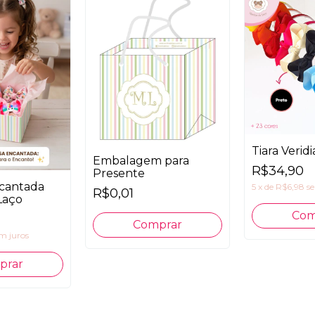
Tiara Veridi
Embalagem para
R$34,90
Presente
ncantada
5
x
de
R$6,98
s
R$0,01
Laço
Com
m juros
prar