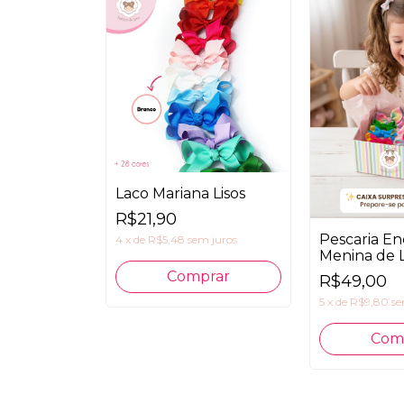
Laco Mariana Lisos
R$21,90
Pescaria E
4
x
de
R$5,48
sem juros
Menina de 
Comprar
R$49,00
5
x
de
R$9,80
se
Com