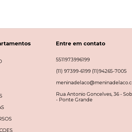
artamentos
Entre em contato
5511973996199
O
(11) 97399-6199 (11)94265-7005
meninadelaco@meninadelaco.c
Rua Antonio Goncelves, 36 - Sob
S
- Ponte Grande
AS
RSOS
ÇOES