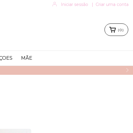
Iniciar sessão
|
Criar uma conta
(
0
)
ÇOES
MÃE